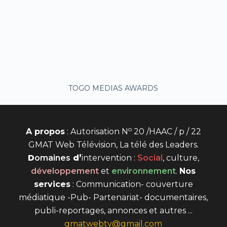
TOGO MEDIAS AWARDS
o
A propos
: Autorisation N
20 /HAAC / p / 22
GMAT Web Télévision, La télé des Leaders.
D
omaines
d’
intervention
:
Social
, culture,
développement
et
environnement
.
Nos
services
: Communication- couverture
médiatique -Pub- Partenariat- documentaires,
publi-reportages, annonces et autres ...
gmatwebtv@gmail.com