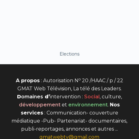
Elections
o
A propos
: Autorisation N
20 /HAAC / p / 22
GMAT Web Télévision, La télé des Leaders.
D
omaines
d’
intervention
:
Social
, culture,
développement
et
environnement
.
Nos
services
: Communication- couverture
médiatique -Pub- Partenariat- documentaires,
publi-reportages, annonces et autres ...
gmatwebtv@gmail.com