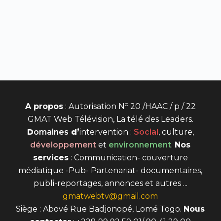
o
A propos
: Autorisation N
20 /HAAC / p / 22
GMAT Web Télévision, La télé des Leaders.
D
omaines
d’
intervention
:
Social
, culture,
développement
et
environnement
.
Nos
services
: Communication- couverture
médiatique -Pub- Partenariat- documentaires,
publi-reportages, annonces et autres ...
gmatwebtv@gmail.com
Siège : Abové Rue Badjonopé, Lomé Togo.
Nous