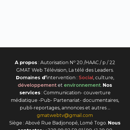
o
A propos
: Autorisation N
20 /HAAC / p / 22
GMAT Web Télévision, La télé des Leaders.
D
omaines
d’
intervention
:
Social
, culture,
développement
et
environnement
.
Nos
services
: Communication- couverture
médiatique -Pub- Partenariat- documentaires,
publi-reportages, annonces et autres ...
gmatwebtv@gmail.com
Siège : Abové Rue Badjonopé, Lomé Togo.
Nous