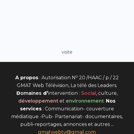
visite
o
A propos
: Autorisation N
20 /HAAC / p / 22
GMAT Web Télévision, La télé des Leaders.
D
omaines
d’
intervention
:
Social
, culture,
développement
et
environnement
.
Nos
services
: Communication- couverture
médiatique -Pub- Partenariat- documentaires,
publi-reportages, annonces et autres ...
gmatwebtv@gmail.com