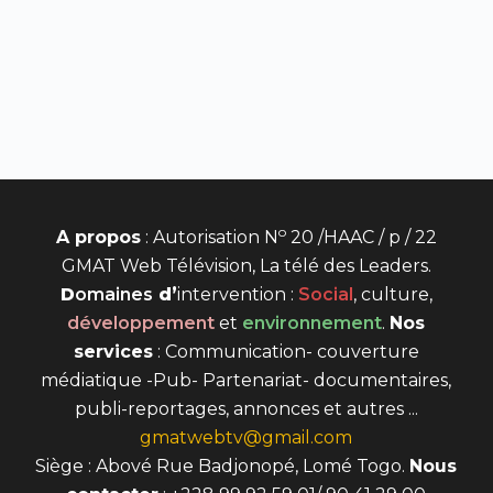
o
A propos
: Autorisation N
20 /HAAC / p / 22
GMAT Web Télévision, La télé des Leaders.
D
omaines
d’
intervention
:
Social
, culture,
développement
et
environnement
.
Nos
services
: Communication- couverture
médiatique -Pub- Partenariat- documentaires,
publi-reportages, annonces et autres ...
gmatwebtv@gmail.com
Siège : Abové Rue Badjonopé, Lomé Togo.
Nous