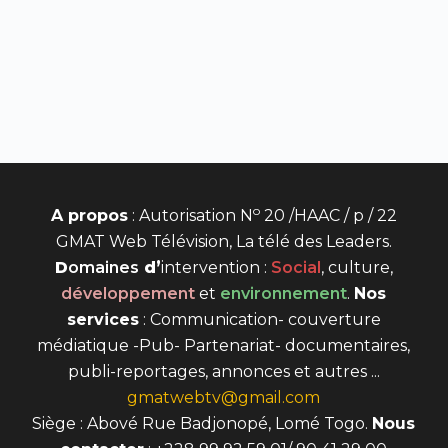
o
A propos
: Autorisation N
20 /HAAC / p / 22
GMAT Web Télévision, La télé des Leaders.
D
omaines
d’
intervention
:
Social
, culture,
développement
et
environnement
.
Nos
services
: Communication- couverture
médiatique -Pub- Partenariat- documentaires,
publi-reportages, annonces et autres ...
gmatwebtv@gmail.com
Siège : Abové Rue Badjonopé, Lomé Togo.
Nous