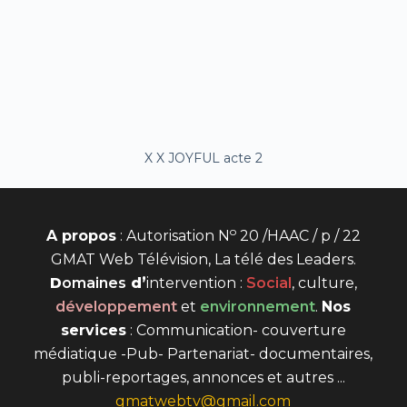
X X JOYFUL acte 2
o
A propos
: Autorisation N
20 /HAAC / p / 22
GMAT Web Télévision, La télé des Leaders.
D
omaines
d’
intervention
:
Social
, culture,
développement
et
environnement
.
Nos
services
: Communication- couverture
médiatique -Pub- Partenariat- documentaires,
publi-reportages, annonces et autres ...
gmatwebtv@gmail.com