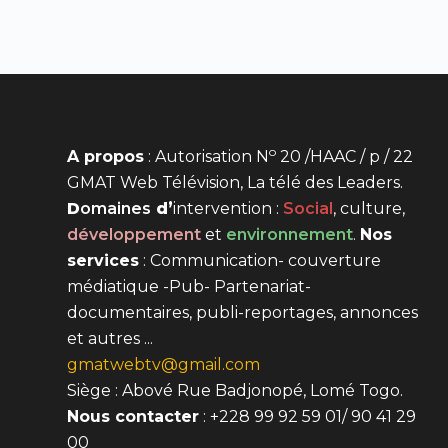
o
A propos
: Autorisation N
20 /HAAC / p / 22
GMAT Web Télévision, La télé des Leaders.
D
omaines
d’
intervention
:
Social
, culture,
développement
et
environnement
.
Nos
services
: Communication- couverture
médiatique -Pub- Partenariat-
documentaires, publi-reportages, annonces
et autres ...
gmatwebtv@gmail.com
Siège : Abové Rue Badjonopé, Lomé Togo.
Nous contacter
: +228 99 92 59 01/ 90 41 29
00