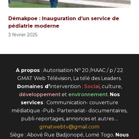
Démakpoe : Inauguration d’un service de
pédiatrie moderne
3 février 2025
o
A propos
: Autorisation N
20 /HAAC / p / 22
GMAT Web Télévision, La télé des Leaders.
D
omaines
d’
intervention
:
Social
, culture,
développement
et
environnement
.
Nos
services
: Communication- couverture
médiatique -Pub- Partenariat- documentaires,
publi-reportages, annonces et autres ...
gmatwebtv@gmail.com
Siège : Abové Rue Badjonopé, Lomé Togo.
Nous