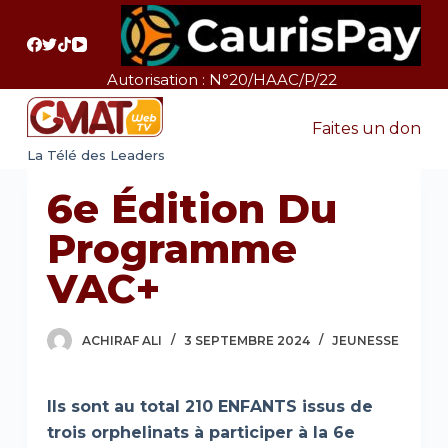
P
a
s
Autorisation : N°20/HAAC/P/22
s
e
Faites un don
r
La Télé des Leaders
a
6e Édition Du
u
c
Programme
o
VAC+
n
t
e
ACHIRAF ALI
3 SEPTEMBRE 2024
JEUNESSE
n
u
Ils sont au total 210 ENFANTS issus de
trois orphelinats à participer à la 6e