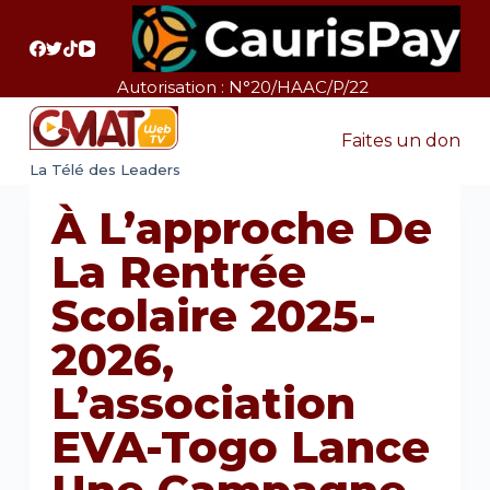
P
a
s
Autorisation : N°20/HAAC/P/22
s
e
Faites un don
r
La Télé des Leaders
a
À L’approche De
u
c
La Rentrée
o
Scolaire 2025-
n
t
2026,
e
L’association
n
u
EVA-Togo Lance