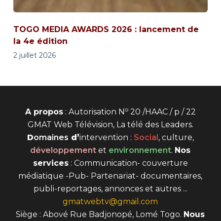
TOGO MEDIA AWARDS 2026 : lancement de
la 4e édition
2 juillet 2026
o
A propos
: Autorisation N
20 /HAAC / p / 22
GMAT Web Télévision, La télé des Leaders.
D
omaines
d’
intervention
:
Social
, culture,
développement
et
environnement
.
Nos
services
: Communication- couverture
médiatique -Pub- Partenariat- documentaires,
publi-reportages, annonces et autres ...
gmatwebtv@gmail.com
Siège : Abové Rue Badjonopé, Lomé Togo.
Nous