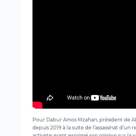
Pour Dabur Amos Mzahan, président de ADF 
depuis 2019 à la suite de l’assassinat d’u
activiste ayant exprimé son opinion sur la 