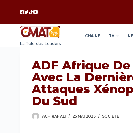
P
a
s
s
CHAÎNE
TV
N
e
La Télé des Leaders
r
a
u
ADF Afrique De
c
Avec La Dernièr
o
n
Attaques Xénop
t
Du Sud
e
n
u
ACHIRAF ALI
25 MAI 2026
SOCIÉTÉ