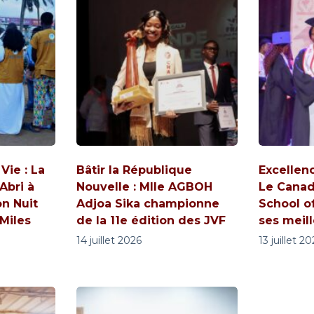
ie : La
Bâtir la République
Excellen
Abri à
Nouvelle : Mlle AGBOH
Le Canad
on Nuit
Adjoa Sika championne
School o
 Miles
de la 11e édition des JVF
ses meil
14 juillet 2026
13 juillet 2