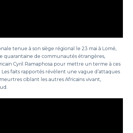
nale tenue à son siège régional le 23 mai à Lomé,
une quarantaine de communautés étrangères,
fricain Cyril Ramaphosa pour mettre un terme à ces
. Les faits rapportés révèlent une vague d’attaques
eurtres ciblant les autres Africains vivant,
Sud.