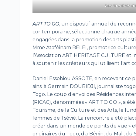
Les lauréats de 
ART TO GO
, un dispositif annuel de reconn
contemporaine, sélectionne chaque année q
engagées dans la promotion des arts plastiq
Mme Atafèinam BELEI, promotrice culturell
l’Association ART HERITAGE CULTURE et in
à soutenir les créateurs qui utilisent l’art
Daniel Essobiou ASSOTE, en recevant ce pri
ainsi à Germain DOUBIDJI, journaliste togo
Togo. Le coup d’envoi des Résidences intern
(RICAC), dénommées « ART TO GO », a été 
Tourisme, de la Culture et des Arts, le lund
femmes de Tsévié. La rencontre a été plac
créer dans un monde de points de vue » e
originaires du Togo, du Bénin, du Mali, d