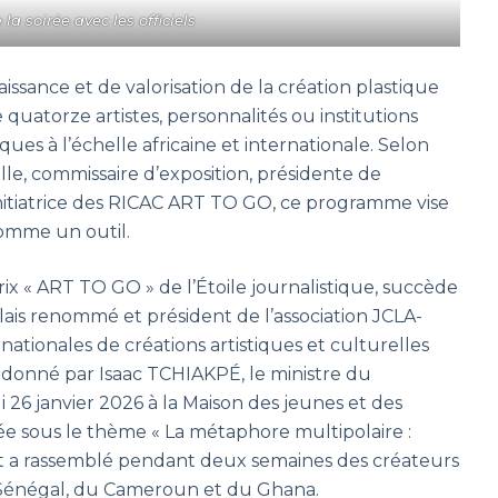
la soirée avec les officiels
aissance et de valorisation de la création plastique
uatorze artistes, personnalités ou institutions
ues à l’échelle africaine et internationale. Selon
e, commissaire d’exposition, présidente de
itiatrice des RICAC ART TO GO, ce programme vise
 comme un outil.
x « ART TO GO » de l’Étoile journalistique, succède
lais renommé et président de l’association JCLA-
ationales de créations artistiques et culturelles
donné par Isaac TCHIAKPÉ, le ministre du
i 26 janvier 2026 à la Maison des jeunes et des
ée sous le thème « La métaphore multipolaire :
t a rassemblé pendant deux semaines des créateurs
u Sénégal, du Cameroun et du Ghana.