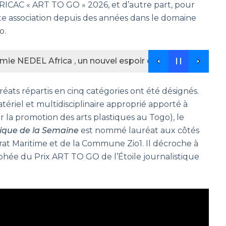
 RICAC « ART TO GO » 2026, et d’autre part, pour
ette association depuis des années dans le domaine
o.
ie NEDEL Africa , un nouvel espoir des jeunes football
ats répartis en cinq catégories ont été désignés.
ériel et multidisciplinaire approprié apporté à
a promotion des arts plastiques au Togo), le
ique de la Semaine
est nommé lauréat aux côtés
at Maritime et de la Commune Zio1. Il décroche à
ophée du Prix ART TO GO de l’Étoile journalistique