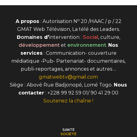
o
A propos
: Autorisation N
20 /HAAC / p / 22
GMAT Web Télévision, La télé des Leaders.
D
omaines
d’
intervention
:
Social
, culture,
développement
et
environnement
.
Nos
services
: Communication- couverture
médiatique -Pub- Partenariat- documentaires,
publi-reportages, annonces et autres ...
gmatwebtv@gmail.com
Siège : Abové Rue Badjonopé, Lomé Togo.
Nous
contacter
: +228 99 92 59 01/ 90 41 29 00
Soutenez la chaîne !
SANTÉ
SOCIÉTÉ