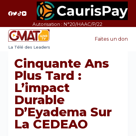
P
a
s
Autorisation : N°20/HAAC/P/22
s
e
Faites un don
r
La Télé des Leaders
a
Cinquante Ans
u
c
Plus Tard :
o
L’impact
n
t
Durable
e
D’Eyadema Sur
n
u
La CEDEAO