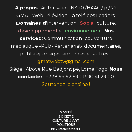
o
A propos
: Autorisation N
20 /HAAC / p / 22
GMAT Web Télévision, La télé des Leaders.
D
omaines
d’
intervention
:
Social
, culture,
développement
et
environnement
.
Nos
services
: Communication- couverture
médiatique -Pub- Partenariat- documentaires,
publi-reportages, annonces et autres ...
gmatwebtv@gmail.com
Siège : Abové Rue Badjonopé, Lomé Togo.
Nous
contacter
: +228 99 92 59 01/ 90 41 29 00
Soutenez la chaîne !
SANTÉ
SOCIÉTÉ
CULTURE & ART
POLITIQUE
ENVIRONNEMENT