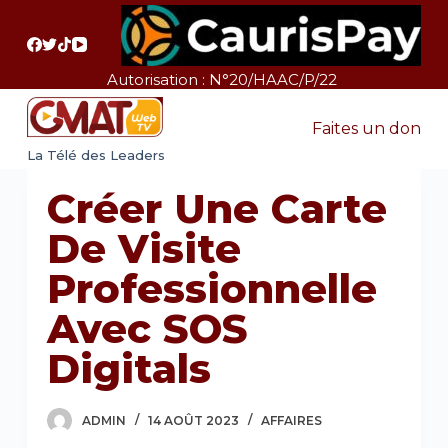
P
a
s
Autorisation : N°20/HAAC/P/22
s
e
Faites un don
r
La Télé des Leaders
a
Créer Une Carte
u
c
De Visite
o
Professionnelle
n
t
Avec SOS
e
Digitals
n
u
ADMIN
14 AOÛT 2023
AFFAIRES