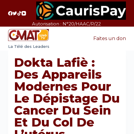
P
a
s
Autorisation : N°20/HAAC/P/22
s
e
Faites un don
r
La Télé des Leaders
a
Dokta Lafiè :
u
c
Des Appareils
o
Modernes Pour
n
t
Le Dépistage Du
e
Cancer Du Sein
n
u
Et Du Col De