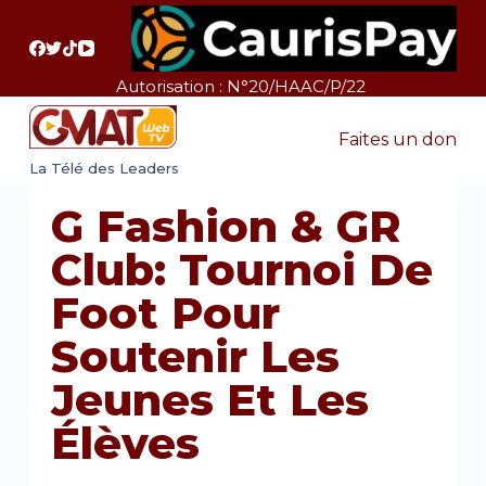
P
a
s
Autorisation : N°20/HAAC/P/22
s
e
Faites un don
r
La Télé des Leaders
a
G Fashion & GR
u
c
Club: Tournoi De
o
Foot Pour
n
t
Soutenir Les
e
Jeunes Et Les
n
u
Élèves