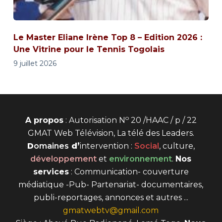
Le Master Eliane Irène Top 8 – Edition 2026 :
Une Vitrine pour le Tennis Togolais
9 juillet 2026
o
A propos
: Autorisation N
20 /HAAC / p / 22
GMAT Web Télévision, La télé des Leaders.
D
omaines
d’
intervention
:
Social
, culture,
développement
et
environnement
.
Nos
services
: Communication- couverture
médiatique -Pub- Partenariat- documentaires,
publi-reportages, annonces et autres ...
gmatwebtv@gmail.com