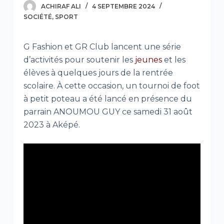
ACHIRAF ALI
4 SEPTEMBRE 2024
SOCIÉTÉ
,
SPORT
G Fashion et GR Club lancent une série
d’activités pour soutenir les
jeunes
et les
élèves à quelques jours de la rentrée
scolaire. À cette occasion, un tournoi de foot
à petit poteau a été lancé en présence du
parrain ANOUMOU GUY ce samedi 31 août
2023 à Aképé.