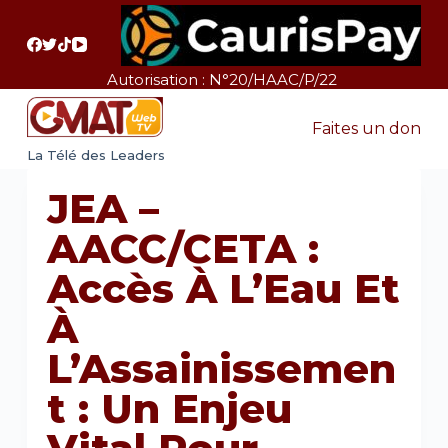
P
a
s
Autorisation : N°20/HAAC/P/22
s
e
Faites un don
r
La Télé des Leaders
a
JEA –
u
c
AACC/CETA :
o
Accès À L’Eau Et
n
t
À
e
L’Assainissemen
n
u
T : Un Enjeu