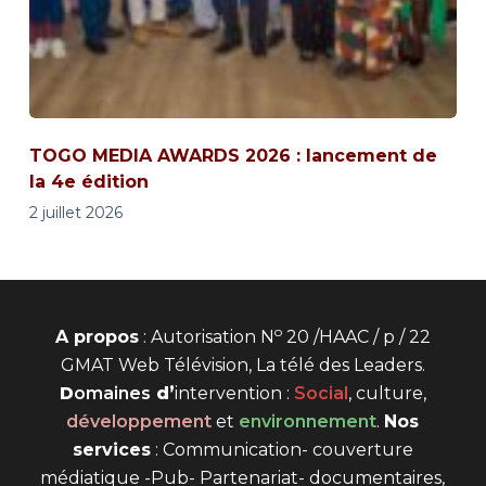
TOGO MEDIA AWARDS 2026 : lancement de
la 4e édition
2 juillet 2026
o
A propos
: Autorisation N
20 /HAAC / p / 22
GMAT Web Télévision, La télé des Leaders.
D
omaines
d’
intervention
:
Social
, culture,
développement
et
environnement
.
Nos
services
: Communication- couverture
médiatique -Pub- Partenariat- documentaires,