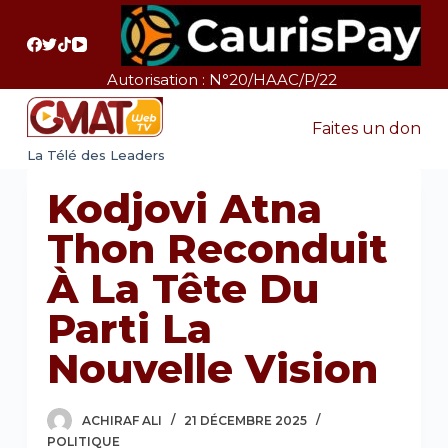
P
a
s
Autorisation : N°20/HAAC/P/22
s
e
Faites un don
r
La Télé des Leaders
a
Kodjovi Atna
u
c
Thon Reconduit
o
À La Tête Du
n
t
Parti La
e
Nouvelle Vision
n
u
ACHIRAF ALI
21 DÉCEMBRE 2025
POLITIQUE