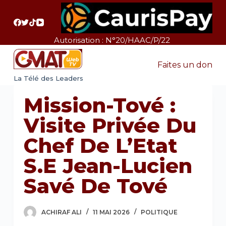
P
a
s
Autorisation : N°20/HAAC/P/22
s
e
Faites un don
r
La Télé des Leaders
a
Mission-Tové :
u
c
Visite Privée Du
o
Chef De L’Etat
n
t
S.E Jean-Lucien
e
Savé De Tové
n
u
ACHIRAF ALI
11 MAI 2026
POLITIQUE