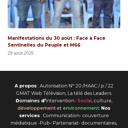
Manifestations du 30 août : Face à Face
Sentinelles du Peuple et M66
29 août 2025
o
A propos
: Autorisation N
20 /HAAC / p / 22
GMAT Web Télévision, La télé des Leaders.
D
omaines
d’
intervention
:
Social
, culture,
développement
et
environnement
.
Nos
services
: Communication- couverture
médiatique -Pub- Partenariat- documentaires,