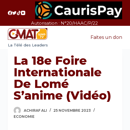
P
a
s
Autorisation : N°20/HAAC/P/22
s
e
Faites un don
r
La Télé des Leaders
a
La 18e Foire
u
c
Internationale
o
De Lomé
n
t
S’anime (vidéo)
e
n
ACHIRAF ALI
25 NOVEMBRE 2023
u
ECONOMIE