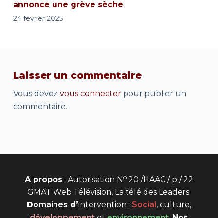
annonce une grève sèche
24 février 2025
Laisser un commentaire
Vous devez
vous connecter
pour publier un
commentaire.
o
A propos
: Autorisation N
20 /HAAC / p / 22
GMAT Web Télévision, La télé des Leaders.
D
omaines
d’
intervention
:
Social
, culture,
développement
et
environnement
.
Nos