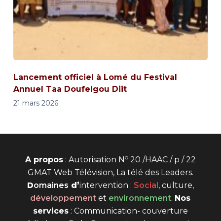
Lancement officiel à Lomé du Festival
Annuel Taa Doufelgou Diit
21 mars 2026
o
A propos
: Autorisation N
20 /HAAC / p / 22
GMAT Web Télévision, La télé des Leaders.
D
omaines
d’
intervention
:
Social
, culture,
développement
et
environnement
.
Nos
services
: Communication- couverture