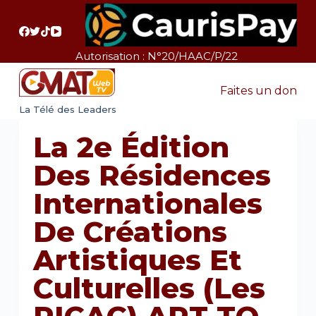
P
a
s
Autorisation : N°20/HAAC/P/22
s
e
Faites un don
r
La Télé des Leaders
a
La 2e Édition
u
c
Des Résidences
o
Internationales
n
t
De Créations
e
Artistiques Et
n
u
Culturelles (les