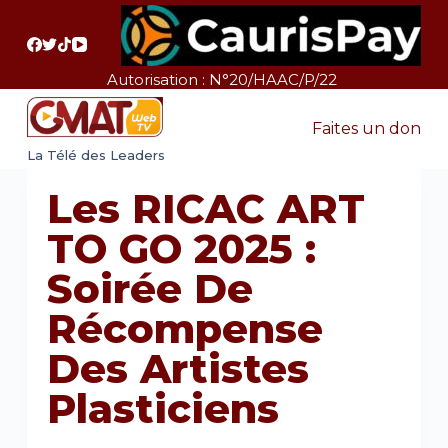
P
a
s
Autorisation : N°20/HAAC/P/22
s
e
Faites un don
r
La Télé des Leaders
a
Les RICAC ART
u
c
TO GO 2025 :
o
Soirée De
n
t
Récompense
e
Des Artistes
n
u
Plasticiens