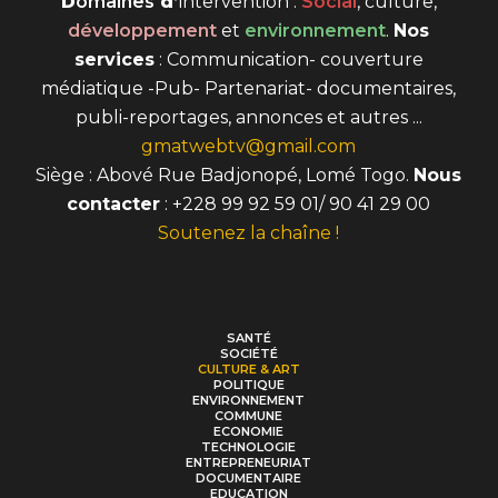
D
omaines
d’
intervention
:
Social
, culture,
développement
et
environnement
.
Nos
services
: Communication- couverture
médiatique -Pub- Partenariat- documentaires,
publi-reportages, annonces et autres ...
gmatwebtv@gmail.com
Siège : Abové Rue Badjonopé, Lomé Togo.
Nous
contacter
: +228 99 92 59 01/ 90 41 29 00
Soutenez la chaîne !
SANTÉ
SOCIÉTÉ
CULTURE & ART
POLITIQUE
ENVIRONNEMENT
COMMUNE
ECONOMIE
TECHNOLOGIE
ENTREPRENEURIAT
DOCUMENTAIRE
EDUCATION