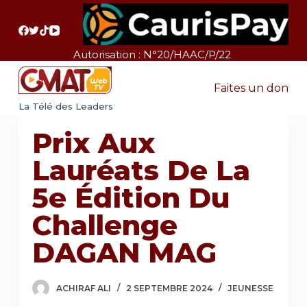
P
a
s
Autorisation : N°20/HAAC/P/22
s
e
Faites un don
r
La Télé des Leaders
a
Prix Aux
u
c
Lauréats De La
o
5e Édition Du
n
t
Challenge
e
DAGAN MAG
n
u
ACHIRAF ALI
2 SEPTEMBRE 2024
JEUNESSE