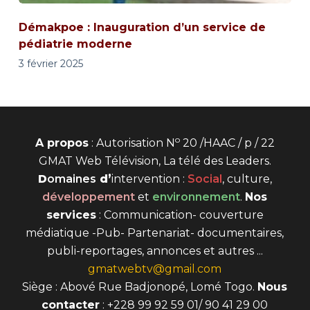
Démakpoe : Inauguration d’un service de
pédiatrie moderne
3 février 2025
o
A propos
: Autorisation N
20 /HAAC / p / 22
GMAT Web Télévision, La télé des Leaders.
D
omaines
d’
intervention
:
Social
, culture,
développement
et
environnement
.
Nos
services
: Communication- couverture
médiatique -Pub- Partenariat- documentaires,
publi-reportages, annonces et autres ...
gmatwebtv@gmail.com
Siège : Abové Rue Badjonopé, Lomé Togo.
Nous
contacter
: +228 99 92 59 01/ 90 41 29 00