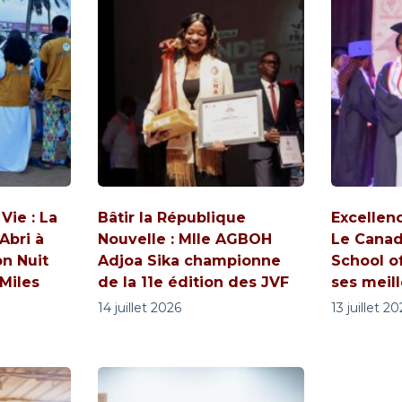
ie : La
Bâtir la République
Excellen
Abri à
Nouvelle : Mlle AGBOH
Le Canad
on Nuit
Adjoa Sika championne
School o
 Miles
de la 11e édition des JVF
ses meil
14 juillet 2026
13 juillet 2