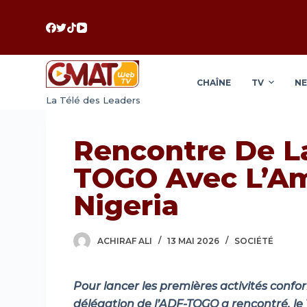
P
a
s
s
CHAÎNE
TV
N
e
La Télé des Leaders
r
a
u
Rencontre De L
c
TOGO Avec L’A
o
n
Nigeria
t
e
ACHIRAF ALI
13 MAI 2026
SOCIÉTÉ
n
u
Pour lancer les premières activités conf
délégation de l’ADF-TOGO a rencontré, le 