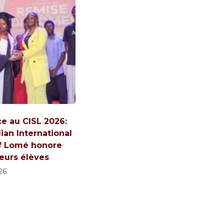
ce au CISL 2026:
ian International
f Lomé honore
leurs élèves
026