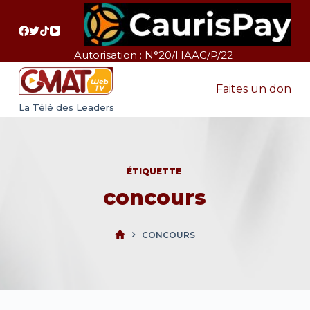
P
a
s
Autorisation : N°20/HAAC/P/22
s
e
Faites un don
r
La Télé des Leaders
a
u
c
ÉTIQUETTE
o
concours
n
t
e
CONCOURS
n
u