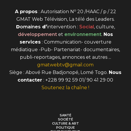
o
A propos
: Autorisation N
20 /HAAC / p / 22
GMAT Web Télévision, La télé des Leaders.
D
omaines
d’
intervention
:
Social
, culture,
développement
et
environnement
.
Nos
services
: Communication- couverture
médiatique -Pub- Partenariat- documentaires,
publi-reportages, annonces et autres ...
gmatwebtv@gmail.com
Siège : Abové Rue Badjonopé, Lomé Togo.
Nous
contacter
: +228 99 92 59 01/ 90 41 29 00
Soutenez la chaîne !
SANTÉ
SOCIÉTÉ
CULTURE & ART
POLITIQUE