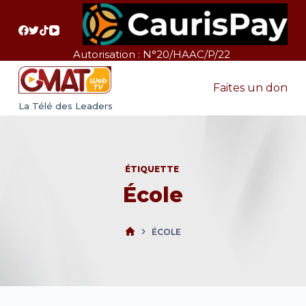
P
a
s
Autorisation : N°20/HAAC/P/22
s
e
Faites un don
r
La Télé des Leaders
a
u
c
ÉTIQUETTE
o
École
n
t
e
ÉCOLE
n
u