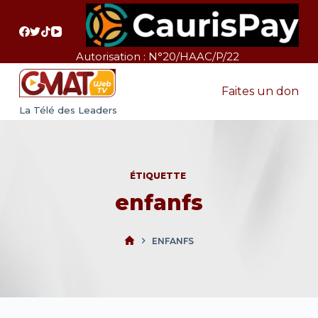
P
a
s
Autorisation : N°20/HAAC/P/22
s
e
Faites un don
r
La Télé des Leaders
a
u
c
ÉTIQUETTE
o
enfanfs
n
t
e
ENFANFS
n
u