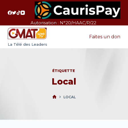
P
a
s
Autorisation : N°20/HAAC/P/22
s
e
Faites un don
r
La Télé des Leaders
a
u
c
ÉTIQUETTE
o
Local
n
t
e
LOCAL
n
u