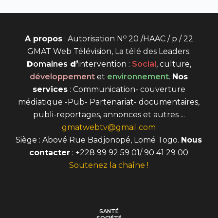
o
A propos
: Autorisation N
20 /HAAC / p / 22
GMAT Web Télévision, La télé des Leaders.
D
omaines
d’
intervention
:
Social
, culture,
développement
et
environnement
.
Nos
services
: Communication- couverture
médiatique -Pub- Partenariat- documentaires,
publi-reportages, annonces et autres ...
gmatwebtv@gmail.com
Siège : Abové Rue Badjonopé, Lomé Togo.
Nous
contacter
: +228 99 92 59 01/ 90 41 29 00
Soutenez la chaîne !
SANTÉ