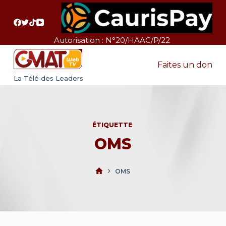
P
a
s
Autorisation : N°20/HAAC/P/22
s
e
Faites un don
r
La Télé des Leaders
a
u
c
ÉTIQUETTE
o
OMS
n
t
e
OMS
n
u