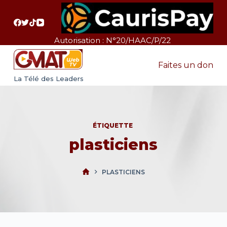
P
a
s
Autorisation : N°20/HAAC/P/22
s
e
Faites un don
r
La Télé des Leaders
a
u
c
ÉTIQUETTE
o
plasticiens
n
t
e
PLASTICIENS
n
u