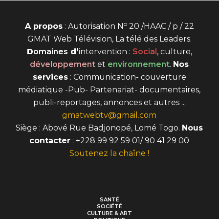
o
A propos
: Autorisation N
20 /HAAC / p / 22
GMAT Web Télévision, La télé des Leaders.
D
omaines
d’
intervention
:
Social
, culture,
développement
et
environnement
.
Nos
services
: Communication- couverture
médiatique -Pub- Partenariat- documentaires,
publi-reportages, annonces et autres ...
gmatwebtv@gmail.com
Siège : Abové Rue Badjonopé, Lomé Togo.
Nous
contacter
: +228 99 92 59 01/ 90 41 29 00
Soutenez la chaîne !
SANTÉ
SOCIÉTÉ
CULTURE & ART