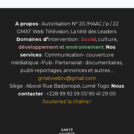
o
A propos
: Autorisation N
20 /HAAC / p / 22
GMAT Web Télévision, La télé des Leaders.
D
omaines
d’
intervention
:
Social
, culture,
développement
et
environnement
.
Nos
services
: Communication- couverture
médiatique -Pub- Partenariat- documentaires,
publi-reportages, annonces et autres ...
gmatwebtv@gmail.com
Siège : Abové Rue Badjonopé, Lomé Togo.
Nous
contacter
: +228 99 92 59 01/ 90 41 29 00
Soutenez la chaîne !
SANTÉ