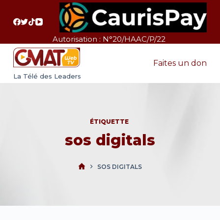
P
a
s
Autorisation : N°20/HAAC/P/22
s
e
Faites un don
r
La Télé des Leaders
a
u
c
ÉTIQUETTE
o
sos digitals
n
t
e
SOS DIGITALS
n
u