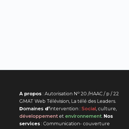
o
A propos
: Autorisation N
20 /HAAC / p / 22
GMAT Web Télévision, La télé des Leaders.
D
omaines
d’
intervention
:
Social
, culture,
développement
et
environnement
.
Nos
services
: Communication- couverture