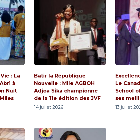
ie : La
Bâtir la République
Excellen
Abri à
Nouvelle : Mlle AGBOH
Le Canad
on Nuit
Adjoa Sika championne
School o
 Miles
de la 11e édition des JVF
ses meil
14 juillet 2026
13 juillet 2