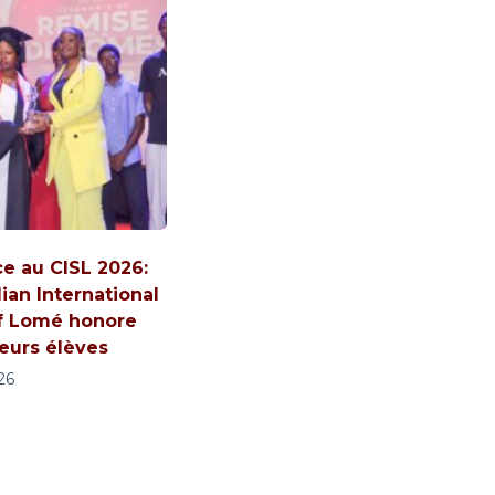
ce au CISL 2026:
ian International
f Lomé honore
leurs élèves
026