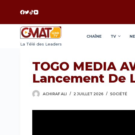
P
a
s
s
CHAÎNE
TV
N
e
La Télé des Leaders
r
a
u
TOGO MEDIA AW
c
Lancement De L
o
n
t
ACHIRAF ALI
2 JUILLET 2026
SOCIÉTÉ
e
n
u