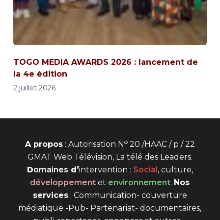
TOGO MEDIA AWARDS 2026 : lancement de
la 4e édition
2 juillet 2026
o
A propos
: Autorisation N
20 /HAAC / p / 22
GMAT Web Télévision, La télé des Leaders.
D
omaines
d’
intervention
:
Social
, culture,
développement
et
environnement
.
Nos
services
: Communication- couverture
médiatique -Pub- Partenariat- documentaires,