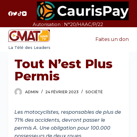
P
a
s
Autorisation : N°20/HAAC/P/22
s
e
Faites un don
r
La Télé des Leaders
a
Tout N’est Plus
u
c
Permis
o
n
ADMIN
24 FÉVRIER 2023
SOCIÉTÉ
t
e
n
Les motocyclistes, responsables de plus de
u
71% des accidents, devront passer le
permis A. Une obligation pour 100.000
possesseurs de deux roues.