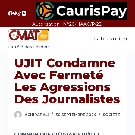
P
a
s
Autorisation : N°20/HAAC/P/22
s
e
Faites un don
r
La Télé des Leaders
a
UJIT Condamne
u
c
Avec Fermeté
o
Les Agressions
n
t
Des Journalistes
e
n
ACHIRAF ALI
30 SEPTEMBRE 2024
SOCIÉTÉ
u
COMMUNIQUE 01/2024/0930/UJIT