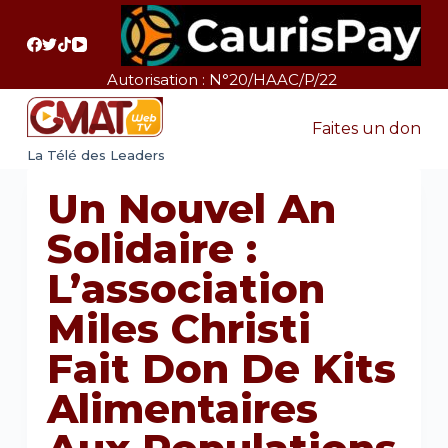
P
a
s
Autorisation : N°20/HAAC/P/22
s
e
Faites un don
r
La Télé des Leaders
a
Un Nouvel An
u
c
Solidaire :
o
L’association
n
t
Miles Christi
e
Fait Don De Kits
n
u
Alimentaires