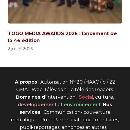
TOGO MEDIA AWARDS 2026 : lancement de
la 4e édition
2 juillet 2026
o
A propos
: Autorisation N
20 /HAAC / p / 22
GMAT Web Télévision, La télé des Leaders.
D
omaines
d’
intervention
:
Social
, culture,
développement
et
environnement
.
Nos
services
: Communication- couverture
médiatique -Pub- Partenariat- documentaires,
publi-reportages, annonces et autres ...