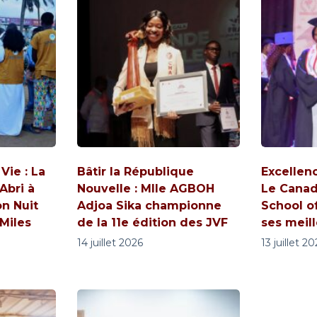
ie : La
Bâtir la République
Excellen
Abri à
Nouvelle : Mlle AGBOH
Le Canad
on Nuit
Adjoa Sika championne
School o
 Miles
de la 11e édition des JVF
ses meil
14 juillet 2026
13 juillet 2