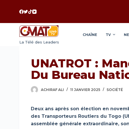
P
a
s
s
CHAÎNE
TV
N
e
La Télé des Leaders
r
a
u
UNATROT : Mand
c
Du Bureau Nation
o
n
t
ACHIRAF ALI
11 JANVIER 2025
SOCIÉTÉ
e
n
Deux ans après son élection en novembr
u
des Transporteurs Routiers du Togo (UN
assemblée générale extraordinaire, son