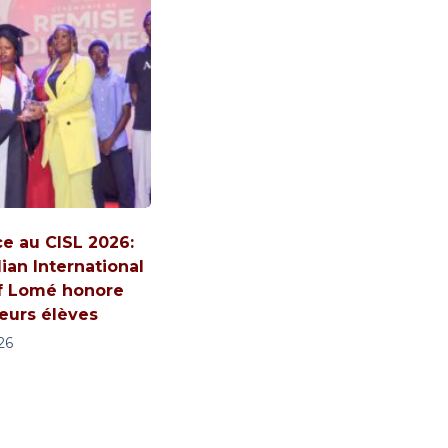
ce au CISL 2026:
ian International
f Lomé honore
leurs élèves
026