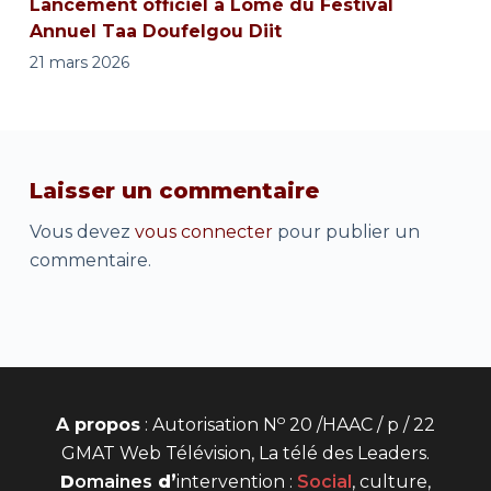
Lancement officiel à Lomé du Festival
Annuel Taa Doufelgou Diit
21 mars 2026
Laisser un commentaire
Vous devez
vous connecter
pour publier un
commentaire.
o
A propos
: Autorisation N
20 /HAAC / p / 22
GMAT Web Télévision, La télé des Leaders.
D
omaines
d’
intervention
:
Social
, culture,