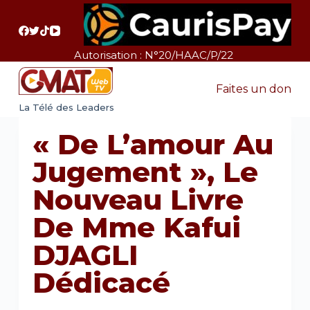
P
a
s
Autorisation : N°20/HAAC/P/22
s
e
Faites un don
r
La Télé des Leaders
a
« De L’amour Au
u
c
Jugement », Le
o
Nouveau Livre
n
t
De Mme Kafui
e
DJAGLI
n
u
Dédicacé