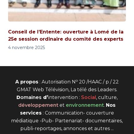
Conseil de l’Entente: ouverture à Lomé de la
25e session ordinaire du comité des experts
4 novembre 2025
o
A propos
: Autorisation N
20 /HAAC / p / 22
GMAT Web Télévision, La télé des Leaders.
D
omaines
d’
intervention
:
Social
, culture,
développement
et
environnement
.
Nos
services
: Communication- couverture
médiatique -Pub- Partenariat- documentaires,
publi-reportages, annonces et autres ...