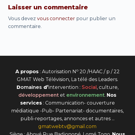
Laisser un commentaire
Vous devez
vous connecter
pour publier un
commentaire.
o
A propos
: Autorisation N
20 /HAAC / p / 22
GMAT Web Télévision, La télé des Leaders.
D
omaines
d’
intervention
:
Social
, culture,
développement
et
environnement
.
Nos
services
: Communication- couverture
médiatique -Pub- Partenariat- documentaires,
publi-reportages, annonces et autres ...
gmatwebtv@gmail.com
Siège : Abové Rue Badjonopé, Lomé Togo.
Nous