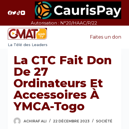
P
a
s
Autorisation : N°20/HAAC/P/22
s
e
Faites un don
r
La Télé des Leaders
a
La CTC Fait Don
u
c
De 27
o
Ordinateurs Et
n
t
Accessoires À
e
YMCA-Togo
n
u
ACHIRAF ALI
22 DÉCEMBRE 2023
SOCIÉTÉ