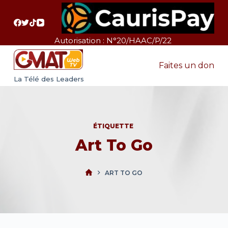
P
a
s
Autorisation : N°20/HAAC/P/22
s
e
Faites un don
r
La Télé des Leaders
a
u
c
ÉTIQUETTE
o
Art To Go
n
t
e
ART TO GO
n
u