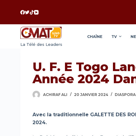
P
a
s
s
CHAÎNE
TV
N
e
La Télé des Leaders
r
a
u
U. F. E Togo La
c
Année 2024 Dan
o
n
t
ACHIRAF ALI
20 JANVIER 2024
DIASPORA
e
n
Avec la traditionnelle GALETTE DES ROI
u
2024.