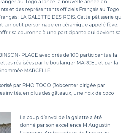
Etranger au Togo a lancé la nouvelle année en
nts et des représentants officiels Français au Togo
Français : LA GALETTE DES ROIS. Cette pâtisserie qui
nt un petit personnage en céramique appelé fève.
 offrir sa couronne à une participante qui devient sa
BINSON- PLAGE avec près de 100 participants a la
ettes réalisées par le boulanger MARCEL et par la
i prénommée MARCELLE.
nsorisé par RMO TOGO (Jobcenter dirigée par
es invités, en plus des gâteaux, une noix de coco
Le coup d’envoi de la galette a été
donné par son excellence M Augustin
Favereau, Ambassadeur de France au