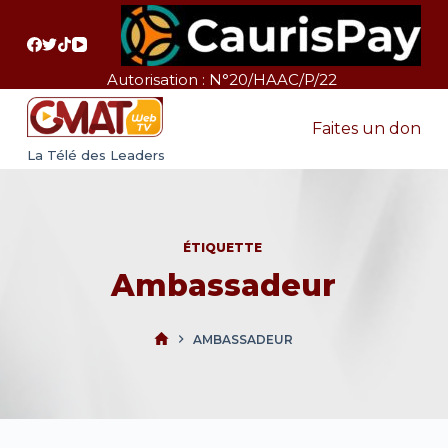
P
a
s
Autorisation : N°20/HAAC/P/22
s
e
Faites un don
r
La Télé des Leaders
a
u
c
ÉTIQUETTE
o
Ambassadeur
n
t
e
AMBASSADEUR
n
u