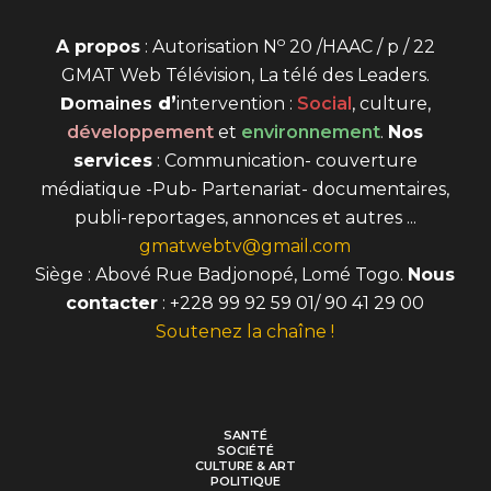
o
A propos
: Autorisation N
20 /HAAC / p / 22
GMAT Web Télévision, La télé des Leaders.
D
omaines
d’
intervention
:
Social
, culture,
développement
et
environnement
.
Nos
services
: Communication- couverture
médiatique -Pub- Partenariat- documentaires,
publi-reportages, annonces et autres ...
gmatwebtv@gmail.com
Siège : Abové Rue Badjonopé, Lomé Togo.
Nous
contacter
: +228 99 92 59 01/ 90 41 29 00
Soutenez la chaîne !
SANTÉ
SOCIÉTÉ
CULTURE & ART
POLITIQUE